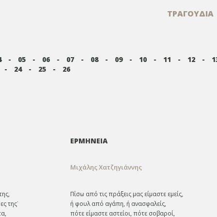
ΤΡΑΓΟΥΔΙΑ
4
-
05
-
06
-
07
-
08
-
09
-
10
-
11
-
12
-
1
-
24
-
25
-
26
ΕΡΜΗΝΕΙΑ
Μιχάλης Χατζηγιάννης
της,
Πίσω από τις πράξεις μας είμαστε εμείς,
ες της˙
ή φουλ από αγάπη, ή ανασφαλείς,
τα,
πότε είμαστε αστείοι, πότε σοβαροί,