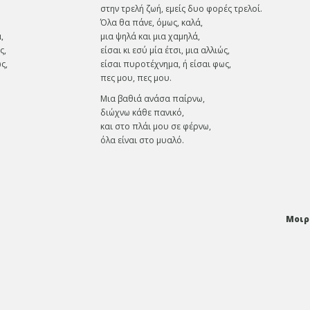
στην τρελή ζωή, εμείς δυο φορές τρελοί.
Όλα θα πάνε, όμως, καλά,
,
μια ψηλά και μια χαμηλά,
ς,
είσαι κι εσύ μία έτσι, μια αλλιώς,
ς,
είσαι πυροτέχνημα, ή είσαι φως,
πες μου, πες μου.
Μια βαθιά ανάσα παίρνω,
διώχνω κάθε πανικό,
και στο πλάι μου σε φέρνω,
όλα είναι στο μυαλό.
Μοιρ