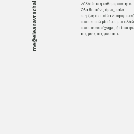
me@eleanavrachali.gr
ν’άλλαζε κι η καθημερινότητα.
Όλα θα πάνε, όμως, καλά
κι η ζωή ας παίζει διαφορετικά
είσαι κι εσύ μία έτσι, μια αλλιώ
είσαι πυροτέχνημα, ή είσαι φω
πες μου, πες μου πια.