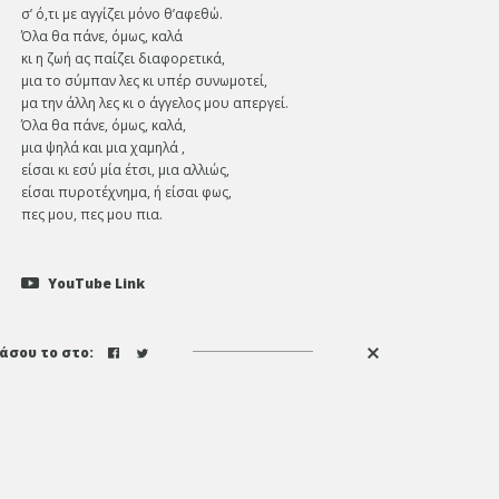
σ’ ό,τι με αγγίζει μόνο θ’αφεθώ.
Όλα θα πάνε, όμως, καλά
κι η ζωή ας παίζει διαφορετικά,
μια το σύμπαν λες κι υπέρ συνωμοτεί,
μα την άλλη λες κι ο άγγελος μου απεργεί.
Όλα θα πάνε, όμως, καλά,
μια ψηλά και μια χαμηλά ,
είσαι κι εσύ μία έτσι, μια αλλιώς,
είσαι πυροτέχνημα, ή είσαι φως,
πες μου, πες μου πια.
YouTube Link
άσου το στο: