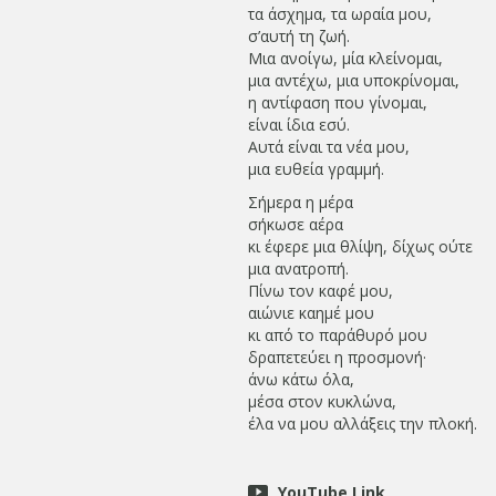
τα άσχημα, τα ωραία μου,
σ’αυτή τη ζωή.
Μια ανοίγω, μία κλείνομαι,
μια αντέχω, μια υποκρίνομαι,
η αντίφαση που γίνομαι,
είναι ίδια εσύ.
Αυτά είναι τα νέα μου,
μια ευθεία γραμμή.
Σήμερα η μέρα
σήκωσε αέρα
κι έφερε μια θλίψη, δίχως ούτε
μια ανατροπή.
Πίνω τον καφέ μου,
αιώνιε καημέ μου
κι από το παράθυρό μου
δραπετεύει η προσμονή·
άνω κάτω όλα,
μέσα στον κυκλώνα,
έλα να μου αλλάξεις την πλοκή.
YouTube Link