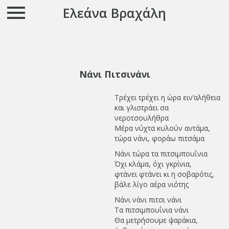
Ελεάνα Βραχάλη
Νάνι Πιτσινάνι
Τρέχει τρέχει η ώρα ειν’αλήθεια
και γλιστράει σα
νεροτσουλήθρα
Μέρα νύχτα κυλούν αντάμα,
τώρα νάνι, φοράω πιτσάμα
Νάνι τώρα τα πιτσιμπουΐνια
Όχι κλάμα, όχι γκρίνια,
φτάνει φτάνει κι η σοβαρότις,
βάλε λίγο αέρα νιότης
Νάνι νάνι πιτσι νάνι
Τα πιτσιμπουΐνια νάνι
Θα μετρήσουμε ψαράκια,