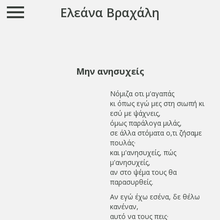
Ελεάνα Βραχάλη
Μην ανησυχείς
Νόμιζα οτι μ'αγαπάς
κι όπως εγώ μες στη σιωπή κι
εσύ με ψάχνεις,
όμως παράλογα μιλάς,
σε άλλα στόματα ο,τι ζήσαμε
πουλάς·
και μ'ανησυχείς, πώς
μ'ανησυχείς,
αν στο ψέμα τους θα
παρασυρθείς.
Αν εγώ έχω εσένα, δε θέλω
κανέναν,
αυτό να τους πεις·