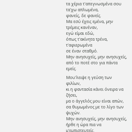
τα χέρια τ'απεγνωσμένα σου
τα'χω απλωμένα,
φανείς, δε φανείς.
Μα εσύ έχεις εμένα, μην
τρέμεις κανέναν,
εγώ είμαι εδώ,
όπως τ'ακίνητα τρένα,
τ'αφιερωμένα
σε έναν σταθμό.
Μην ανησυχείς, μην ανησυχείς,
από το ποτέ στο για πάντα
εμείς.
Μου'λειψε η γεύση των
φιλίων,
κι η φαντασία κάνει όνειρα να
ζήσει,
μα ο άγγελός μου είναι απών,
σα θυμωμένος με το λίγο των
ψυχών.
Μην ανησυχείς, μην ανησυχείς,
ήρθε η ώρα πια να
μ'εμπιστευτείς.