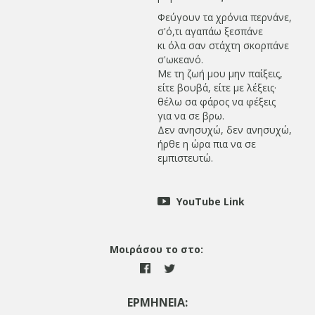
Φεύγουν τα χρόνια περνάνε,
σ'ό,τι αγαπάω ξεσπάνε
κι όλα σαν στάχτη σκορπάνε
σ'ωκεανό.
Με τη ζωή μου μην παίξεις,
είτε βουβά, είτε με λέξεις·
θέλω σα φάρος να φέξεις
για να σε βρω.
Δεν ανησυχώ, δεν ανησυχώ,
ήρθε η ώρα πια να σε
εμπιστευτώ.
YouTube Link
Μοιράσου το στο:
ΕΡΜΗΝΕΙΑ: