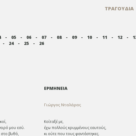
ΤΡΑΓΟΥΔΙΑ
4
-
05
-
06
-
07
-
08
-
09
-
10
-
11
-
12
-
1
-
24
-
25
-
26
ΕΡΜΗΝΕΙΑ
Γιώργος Νταλάρας
κοί,
Κοίταξέ με,
νειρό μου εσύ.
έχω πολλούς κρυμμένους εαυτούς,
ς στο βυθό,
κι ούτε που τους φαντάστηκες.