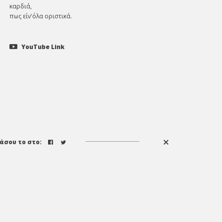
καρδιά,
πως είν'όλα οριστικά.
YouTube Link
άσου το στο: