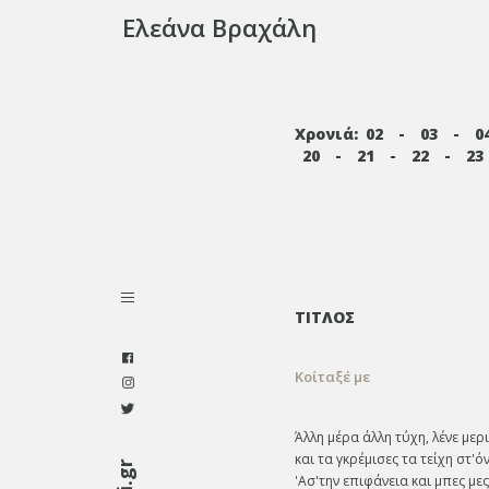
Ελεάνα Βραχάλη
Χρονιά:
02
-
03
-
0
20
-
21
-
22
-
23
ΤΙΤΛΟΣ
Κοίταξέ με
Άλλη μέρα άλλη τύχη, λένε μερι
και τα γκρέμισες τα τείχη στ'ό
'Ασ'την επιφάνεια και μπες με