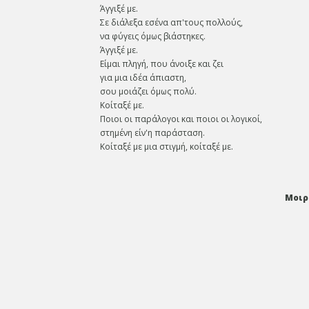
Άγγιξέ με.
Σε διάλεξα εσένα απ'τους πολλούς,
να φύγεις όμως βιάστηκες.
Άγγιξέ με.
Είμαι πληγή, που άνοιξε και ζει
για μια ιδέα άπιαστη,
σου μοιάζει όμως πολύ.
Κοίταξέ με.
Ποιοι οι παράλογοι και ποιοι οι λογικοί,
στημένη είν'η παράσταση.
Κοίταξέ με μια στιγμή, κοίταξέ με.
Μοιρ