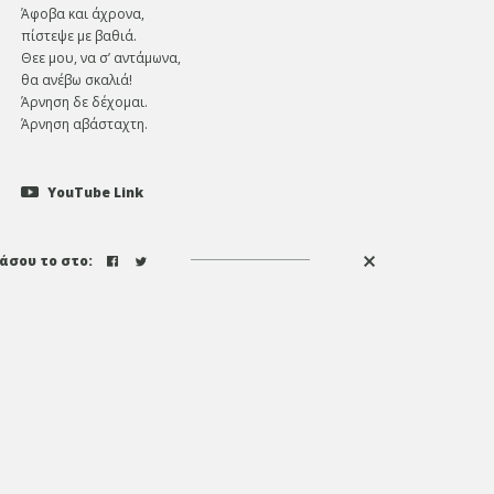
Άφοβα και άχρονα,
πίστεψε με βαθιά.
Θεε μου, να σ’ αντάμωνα,
θα ανέβω σκαλιά!
Άρνηση δε δέχομαι.
Άρνηση αβάσταχτη.
YouTube Link
άσου το στο: