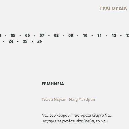
ΤΡΑΓΟΥΔΙΑ
4
-
05
-
06
-
07
-
08
-
09
-
10
-
11
-
12
-
1
-
24
-
25
-
26
ΕΡΜΗΝΕΙΑ
Γιώτα Νέγκα – Haig Yazdjian
Ναι, του κόσμου η πιο ωραία λέξη το Ναι.
Πες την είτε χιονίσει είτε βρέξει, το Ναι!