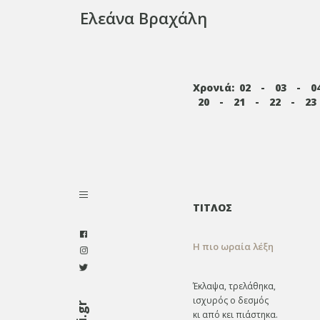
Ελεάνα Βραχάλη
Χρονιά:
02
-
03
-
0
20
-
21
-
22
-
23
ΤΙΤΛΟΣ
Η πιο ωραία λέξη
Έκλαψα, τρελάθηκα,
ισχυρός ο δεσμός
κι από κει πιάστηκα.