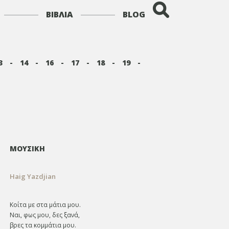
ΒΙΒΛΙΑ
BLOG
3
-
14
-
16
-
17
-
18
-
19
-
ΜΟΥΣΙΚΗ
Haig Yazdjian
Κοίτα με στα μάτια μου.
Ναι, φως μου, δες ξανά,
βρες τα κομμάτια μου.