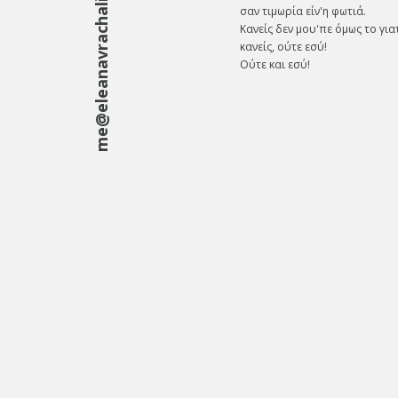
me@eleanavrachali.gr
σαν τιμωρία είν'η φωτιά.
Κανείς δεν μου'πε όμως το γιατ
κανείς, ούτε εσύ!
Ούτε και εσύ!