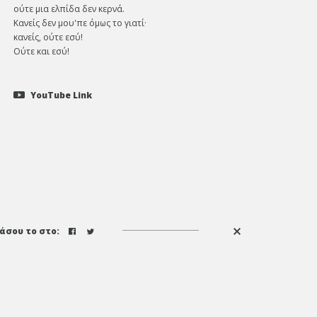
ούτε μια ελπίδα δεν κερνά.
Κανείς δεν μου'πε όμως το γιατί·
κανείς, ούτε εσύ!
Ούτε και εσύ!
YouTube Link
άσου το στο: