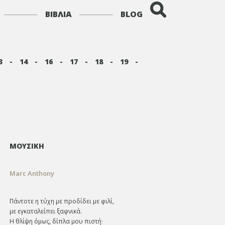
ΒΙΒΛΙΑ
BLOG
3
-
14
-
16
-
17
-
18
-
19
-
ΜΟΥΣΙΚΗ
Marc Anthony
Πάντοτε η τύχη με προδίδει με φιλί,
με εγκαταλείπει ξαφνικά.
Η θλίψη όμως, δίπλα μου πιστή·