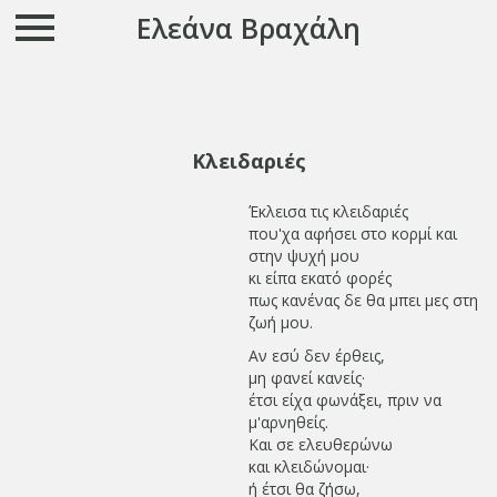
Ελεάνα Βραχάλη
Κλειδαριές
Έκλεισα τις κλειδαριές
που'χα αφήσει στο κορμί και
στην ψυχή μου
κι είπα εκατό φορές
πως κανένας δε θα μπει μες στη
ζωή μου.
Αν εσύ δεν έρθεις,
μη φανεί κανείς·
έτσι είχα φωνάξει, πριν να
μ'αρνηθείς.
Και σε ελευθερώνω
και κλειδώνομαι·
ή έτσι θα ζήσω,