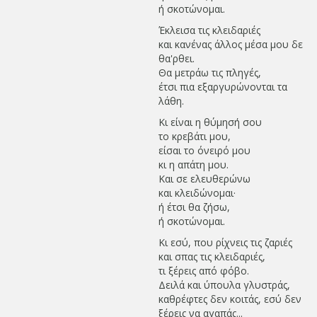
ή σκοτώνομαι.
Έκλεισα τις κλειδαριές
και κανένας άλλος μέσα μου δε
θα'ρθει.
Θα μετράω τις πληγές,
έτσι πια εξαργυρώνονται τα
λάθη.
Κι είναι η θύμησή σου
το κρεβάτι μου,
είσαι το όνειρό μου
κι η απάτη μου.
Και σε ελευθερώνω
και κλειδώνομαι·
ή έτσι θα ζήσω,
ή σκοτώνομαι.
Κι εσύ, που ρίχνεις τις ζαριές
και σπας τις κλειδαριές,
τι ξέρεις από φόβο.
Δειλά και ύπουλα γλυστράς,
καθρέφτες δεν κοιτάς, εσύ δεν
ξέρεις να αγαπάς...