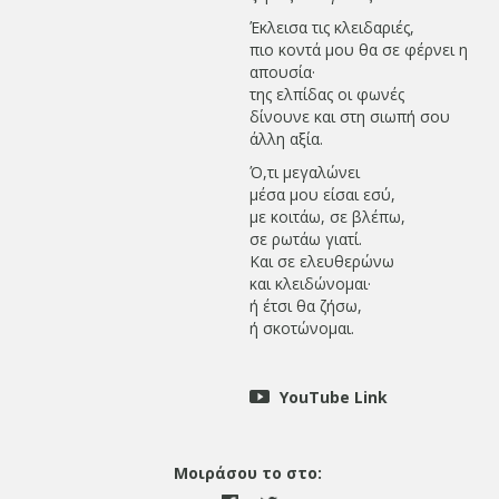
Έκλεισα τις κλειδαριές,
πιο κοντά μου θα σε φέρνει η
απουσία·
της ελπίδας οι φωνές
δίνουνε και στη σιωπή σου
άλλη αξία.
Ό,τι μεγαλώνει
μέσα μου είσαι εσύ,
με κοιτάω, σε βλέπω,
σε ρωτάω γιατί.
Και σε ελευθερώνω
και κλειδώνομαι·
ή έτσι θα ζήσω,
ή σκοτώνομαι.
YouTube Link
Μοιράσου το στο: